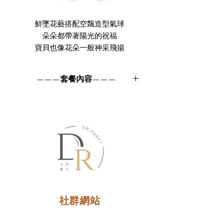
鮮墜花藝搭配空飄造型氣球
朵朵都帶著陽光的祝福
寶貝也像花朵一般神采飛揚
兒童生日套餐 - 朵朵陽光 BC001
———套餐內容———
壽星姓名透明字卡板(含花藝)
桌面花藝、花束花瓶擺件
造型空飄氣球、繽紛空飄氣球、透明波
波球
社群網站