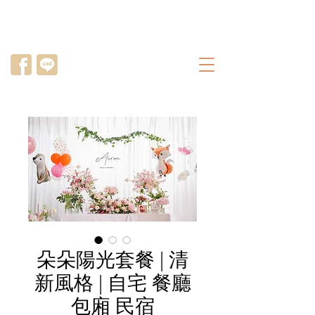
朵朵陽光套餐 | 清
新風格 | 自宅 餐廳
包廂 民宿