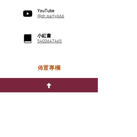
YouTube
@dr.party666
小紅書
5400647465
佈置專欄
性別派對
單身派對
寵物生日派對
更多