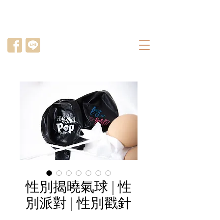
性別揭曉氣球 | 性
別派對 | 性別戳針