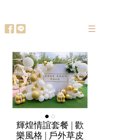
輝煌情誼套餐 | 歡
樂風格 | 戶外草皮