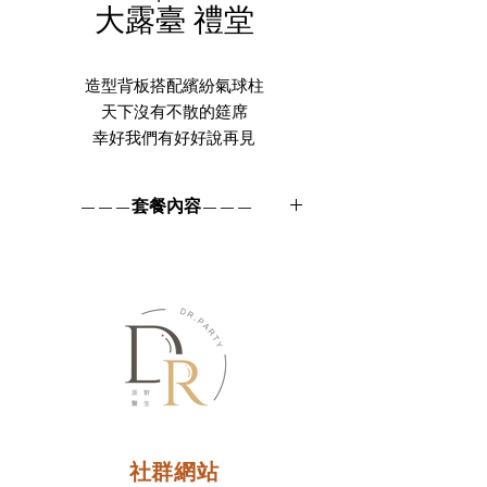
大露臺 禮堂
造型背板搭配繽紛氣球柱
天下沒有不散的筵席
幸好我們有好好說再見
歡送會佈置套餐 - 輝煌情誼 PF001
———套餐內容———
造型背版(含花藝)
繽紛氣球柱、地面氣球、透明波波球
燈飾
社群網站