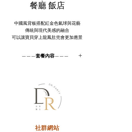
餐廳 飯店
中國風背板搭配紅金色氣球與花藝
傳統與現代美感的融合
可以讓寶貝穿上龍鳳肚兜會更加應景
哦！
———套餐內容———
寶寶抓周套餐 - 中式派對 BO009
造型背板(含花藝)
繽紛氣球柱
地毯
社群網站