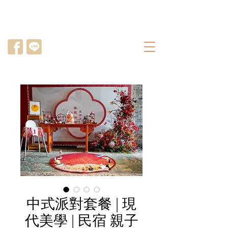
中式派對套餐 | 現
代美學 | 民宿 親子