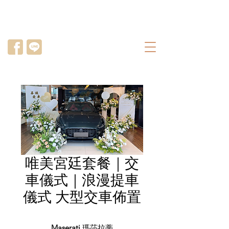
唯美宮廷套餐｜交
車儀式｜浪漫提車
儀式 大型交車佈置
Maserati
瑪莎拉蒂