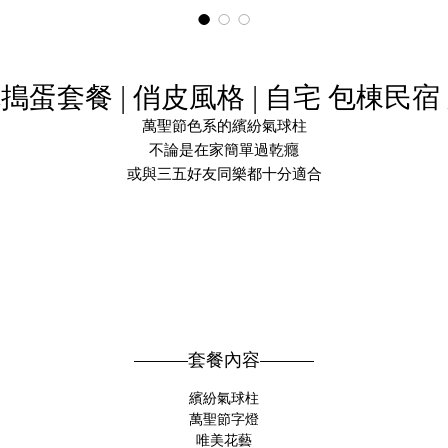
搗蛋套餐 | 俏皮風格 | 自宅 包棟民宿
萬聖節色系的繽紛氣球柱
不論是在家簡單過乾癮
或與三五好友同樂都十分適合
萬聖節佈置套餐 - 不給糖就搗蛋 FH002
———套餐內容———
繽紛氣球柱
萬聖節字燈
唯美花藝