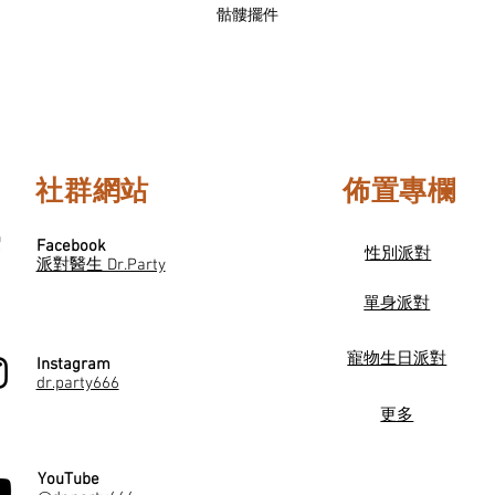
骷髏擺件
社群網站
佈置專欄
Facebook
性別派對
派對醫生 Dr.Party
單身派對
寵物生日派對
Instagram
dr.party666
更多
YouTube