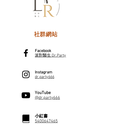
社群網站
Facebook
派對醫生 Dr.Party
Instagram
dr.party666
YouTube
@dr.party666
小紅書
5400647465