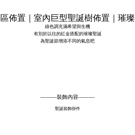
客區佈置｜室內巨型聖誕樹佈置｜璀璨
綠色調充滿希望與生機
有別於以往的紅金搭配的璀璨聖誕
為聖誕節增添不同的氣息吧
———裝飾內容———
聖誕裝飾掛件