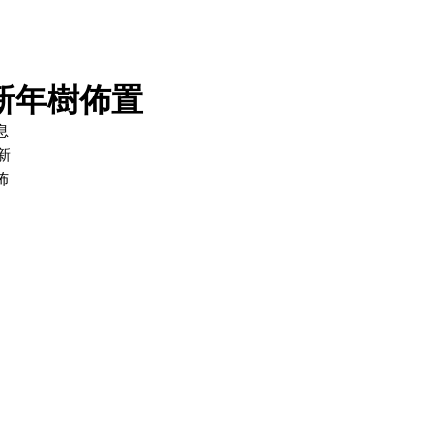
新年樹佈置
息
新
佈
大
,