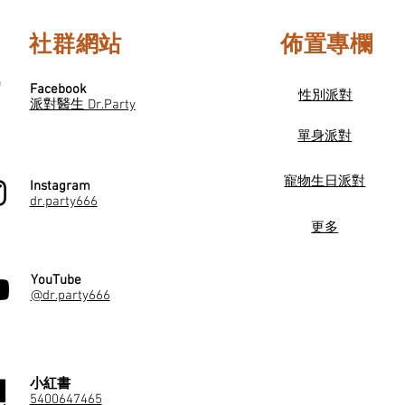
社群網站
佈置專欄
Facebook
性別派對
派對醫生 Dr.Party
單身派對
寵物生日派對
Instagram
dr.party666
更多
YouTube
@dr.party666
小紅書
5400647465