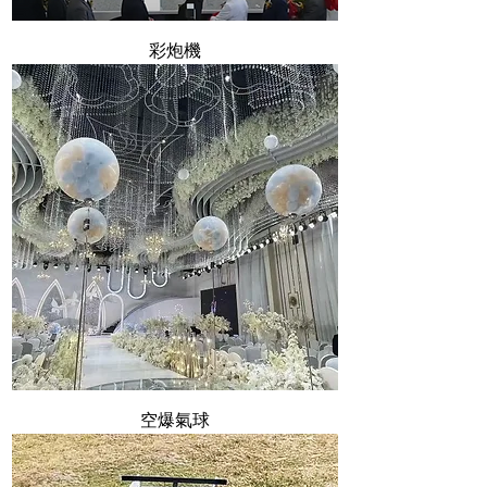
彩炮機
空爆氣球