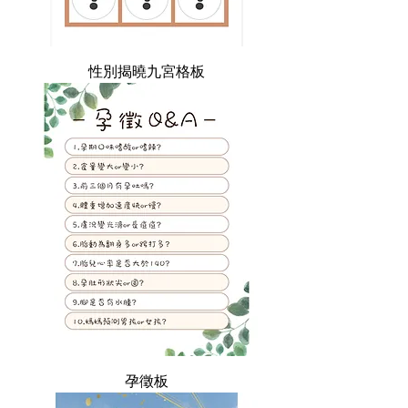
性別揭曉九宮格板
孕徵板