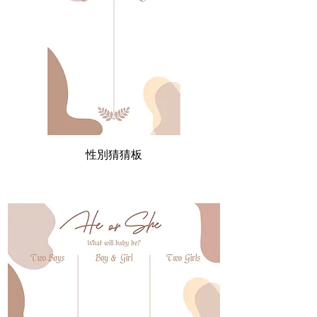
性別猜猜板