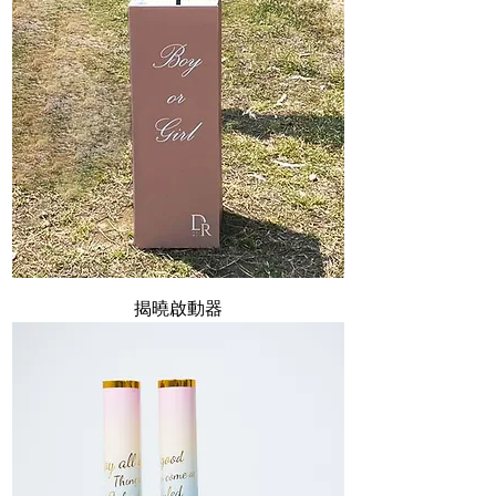
揭曉啟動器