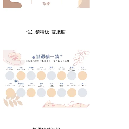
性別猜猜板 (雙胞胎)