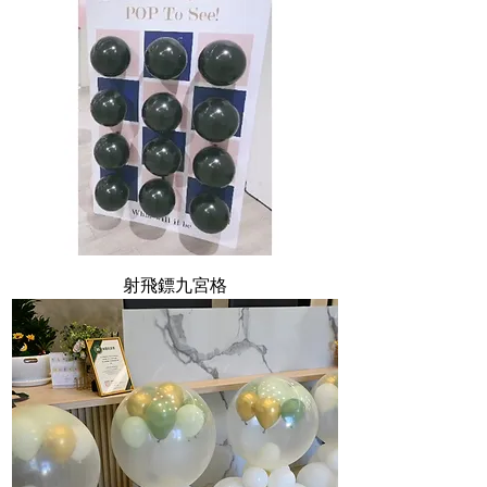
射飛鏢九宮格