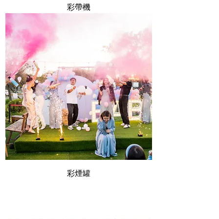
彩帶機
彩煙罐