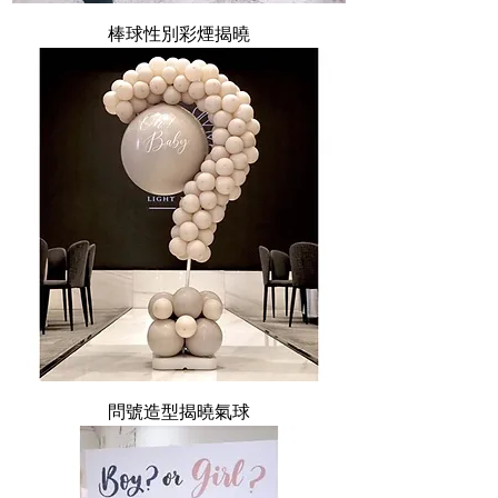
棒球性別彩煙揭曉
問號造型揭曉氣球