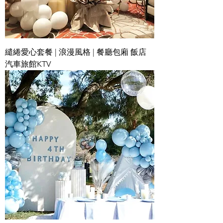
繾綣愛心套餐 | 浪漫風格 | 餐廳包廂 飯店
汽車旅館KTV