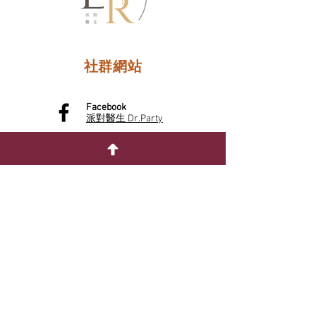
社群網站
Facebook
派對醫生 Dr.Party
Instagram
dr.party666
YouTube
@dr.party666
小紅書
5400647465