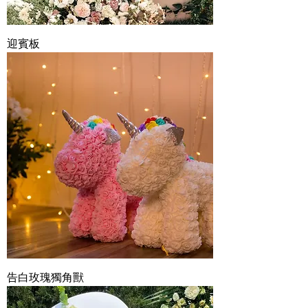
迎賓板
告白玫瑰獨角獸