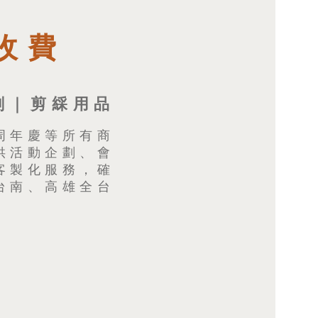
收費
劃｜剪綵用品
周年慶等所有商
供活動企劃、會
客製化服務，確
台南、高雄全台