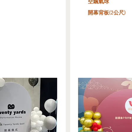
空飄氣球
開幕背板​(2公尺)