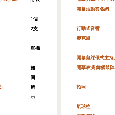
開幕活動簽名綢
1個
行動式音響
2支
麥克風
​單機
開幕剪綵儀式主持
開幕表演 舞獅鼓陣
如
圖
)
拍照​
所
示
氣球柱