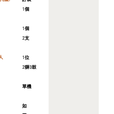
1個
1個
2支
人
1位
2獅3鼓
單機
如