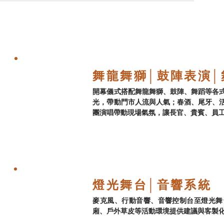
舞龍舞獅│鼓陣表演│
開幕儀式搭配舞龍舞獅、鼓陣、舞蹈等各
光，帶動門市人流與人氣；春酒、尾牙、
團演唱帶動現場氣氛，讓長官、貴賓、員工從
燈光舞台│音響系統
麥克風、行動音響、音響控制台至燈光舞
廂、戶外草皮等活動環境提供建議與客製