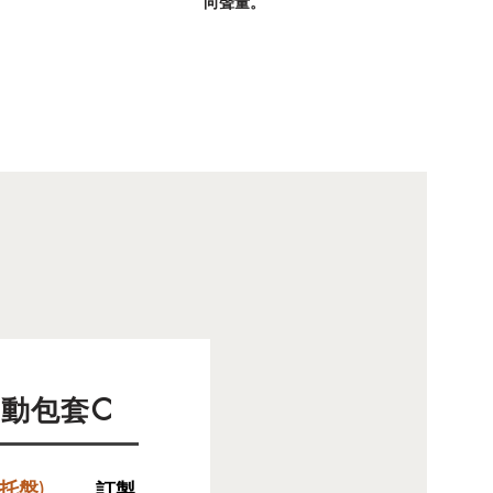
向聲量。
動包套C
托盤)
訂製