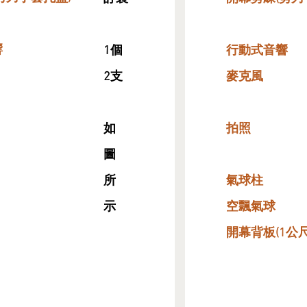
響
1個
行動式音響
2支
​麥克風
如
​拍照
圖
所
氣球柱
示
空飄氣球
開幕背板​(1公尺