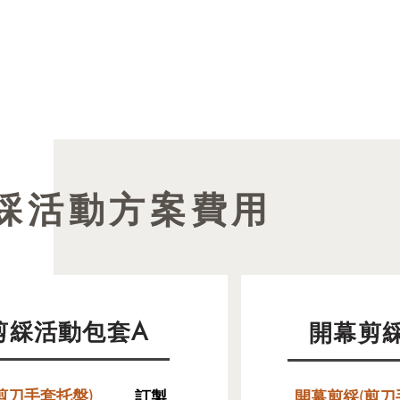
綵活動方案費用
剪綵活動包套A
開幕剪
剪刀手套托盤)
訂製
開幕剪綵(剪刀