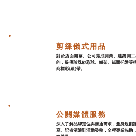
剪綵儀式用品
對於店面開幕、公司落成開業、建築開工
的，提供珍珠紗彩球、鐵架、絨面托盤等
商標彩(緞)帶。
公關媒體服務
深入了解品牌定位與溝通需求，量身規劃
寫、記者溝通到活動發稿，全程專業協助