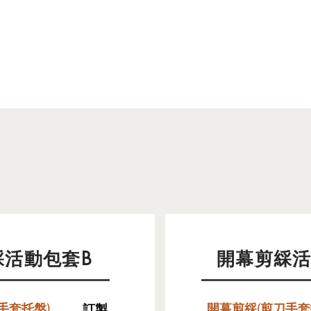
綵活動包套B
開幕剪綵活
手套托盤)
開幕剪綵(剪刀手套
訂製